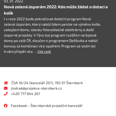
03. 01. 2022
Nová zelená úsporám 2022: Kdo může žádat o dotaci a
kolik
I v roce 2022 bude pokračovat dotační program Nová
zelená úsporám, který nabízí lidem peníze na výměnu kotle,
zateplení domu, stavbu fotovoltaické elektrárny a další
úsporné projekty. V říjnu byl program rozšířen na bytové
domy po celé ČR, sloučen s programem Dešťovka a nabízí
bonusy za kombinaci více opatření. Program za sedm let
trvání přispěl více …
číst celé
ČSA 16/24 (kancelář 201), 785 01 Šternberk
jindrak@projekce-sternberk.cz
+420 777 944 267
Facebook – Šternberská projekční kancelář